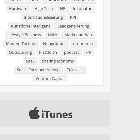
Hardware
High Tech
HR
Inkubator
Internationalisierung
KPI
Künstliche Intelligenz
Leadgenerierung
Lifestyle Business
M&A
Markenaufbau
Medizin Technik
Neugründer
on-premise
Outsourcing
Plattform
podcast
PR
SaaS
sharing economy
Social Entrepeneurship
Telesales
Venture Capital