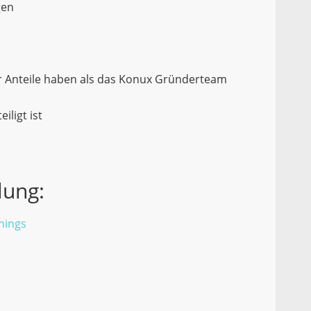
gen
r Anteile haben als das Konux Gründerteam
iligt ist
lung:
hings