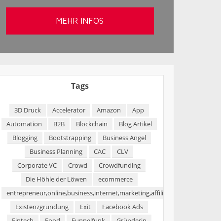
Tags
3D Druck
Accelerator
Amazon
App
Automation
B2B
Blockchain
Blog Artikel
Blogging
Bootstrapping
Business Angel
Business Planning
CAC
CLV
Corporate VC
Crowd
Crowdfunding
Die Höhle der Löwen
ecommerce
entrepreneur,online,business,internet,marketing,affiliate,blogging,passi
Existenzgründung
Exit
Facebook Ads
Fintech
Food
Funnelfunk
Gründerin