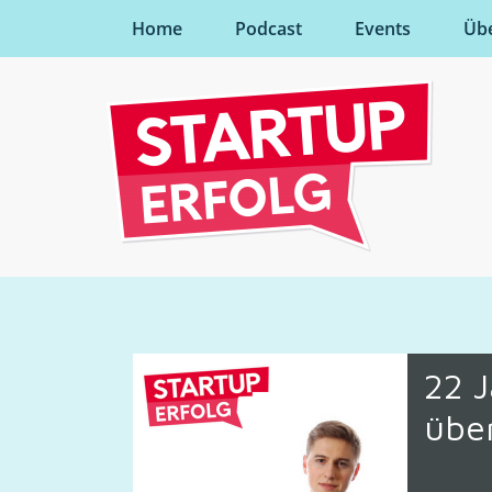
Home
Podcast
Events
Üb
22 J
über