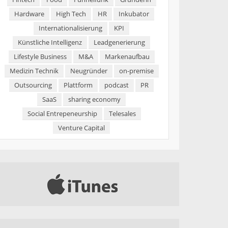
Hardware
High Tech
HR
Inkubator
Internationalisierung
KPI
Künstliche Intelligenz
Leadgenerierung
Lifestyle Business
M&A
Markenaufbau
Medizin Technik
Neugründer
on-premise
Outsourcing
Plattform
podcast
PR
SaaS
sharing economy
Social Entrepeneurship
Telesales
Venture Capital