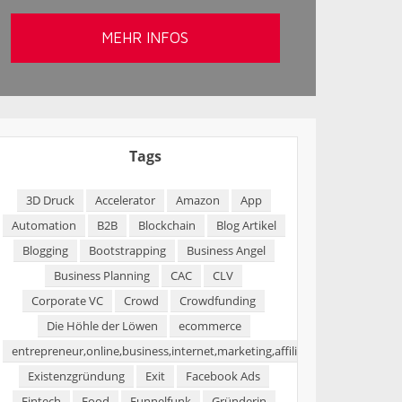
Tags
3D Druck
Accelerator
Amazon
App
Automation
B2B
Blockchain
Blog Artikel
Blogging
Bootstrapping
Business Angel
Business Planning
CAC
CLV
Corporate VC
Crowd
Crowdfunding
Die Höhle der Löwen
ecommerce
entrepreneur,online,business,internet,marketing,affiliate,blogging,passi
Existenzgründung
Exit
Facebook Ads
Fintech
Food
Funnelfunk
Gründerin