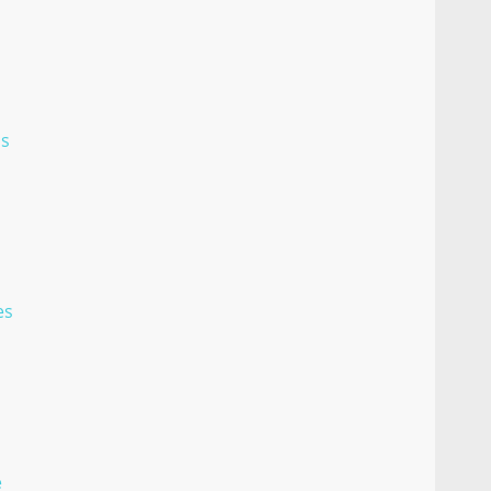
ss
es
e