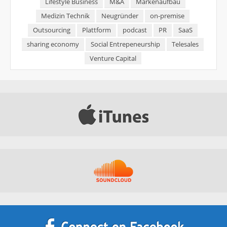
Lifestyle Business
M&A
Markenaufbau
Medizin Technik
Neugründer
on-premise
Outsourcing
Plattform
podcast
PR
SaaS
sharing economy
Social Entrepeneurship
Telesales
Venture Capital