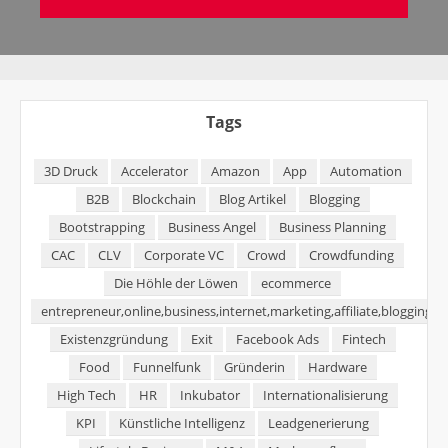
Tags
3D Druck
Accelerator
Amazon
App
Automation
B2B
Blockchain
Blog Artikel
Blogging
Bootstrapping
Business Angel
Business Planning
CAC
CLV
Corporate VC
Crowd
Crowdfunding
Die Höhle der Löwen
ecommerce
entrepreneur,online,business,internet,marketing,affiliate,blogging,
Existenzgründung
Exit
Facebook Ads
Fintech
Food
Funnelfunk
Gründerin
Hardware
High Tech
HR
Inkubator
Internationalisierung
KPI
Künstliche Intelligenz
Leadgenerierung